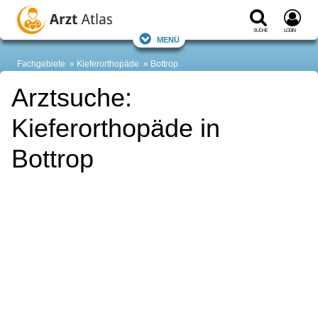
Suche
Login
Menü
Fachgebiete
Kieferorthopäde
Bottrop
Arztsuche:
Kieferorthopäde in
Bottrop