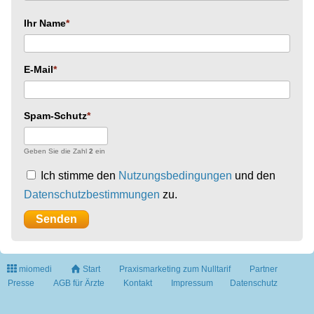
Ihr Name
E-Mail
Spam-Schutz
Geben Sie die Zahl
2
ein
Ich stimme den
Nutzungsbedingungen
und den
Datenschutzbestimmungen
zu.
miomedi
Start
Praxismarketing zum Nulltarif
Partner
Presse
AGB für Ärzte
Kontakt
Impressum
Datenschutz