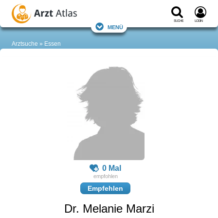
Suche
Login
Menü
Arztsuche
Essen
0 Mal
Empfehlen
Dr. Melanie Marzi