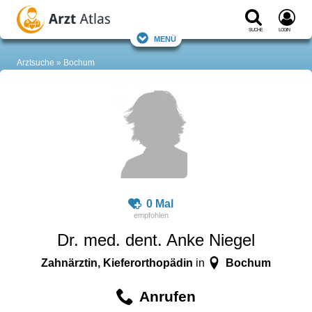
Suche
Login
Menü
Arztsuche
Bochum
0 Mal
Dr. med. dent. Anke Niegel
Zahnärztin, Kieferorthopädin
Bochum
in
Anrufen