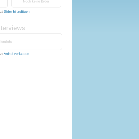
Noch keine Bilder
zt
Bilder hinzufügen
nterviews
fentlicht
zt
Artikel verfassen