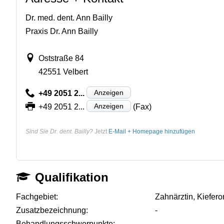
Dr. med. dent. Ann Bailly
Praxis Dr. Ann Bailly
Oststraße 84
42551 Velbert
Anzeigen
+49 2051 2...
Anzeigen
+49 2051 2...
(Fax)
Sind Sie Dr. dent. Bailly?
Jetzt
E-Mail + Homepage hinzufügen
Qualifikation
Fachgebiet:
Zahnärztin, Kiefero
Zusatzbezeichnung:
-
Behandlungsschwerpunkte:
-