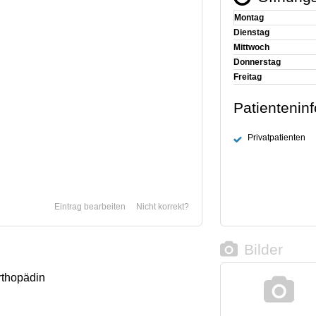
Montag
Dienstag
Mittwoch
Donnerstag
Freitag
Patientenin
Privatpatienten
Eintrag bearbeiten
Nicht korrekt?
Bilder
rthopädin