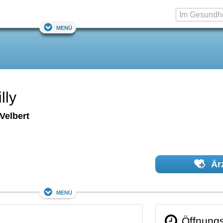
Menü
lly
Velbert
Ärz
Menü
Öffnungs