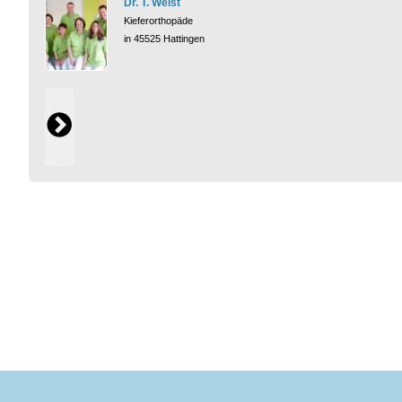
Dr. T. Weist
Kieferorthopäde
in 45525 Hattingen