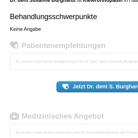
Dr. dent Susanne Burghardt
ist
Kieferorthopädin
in Hat
Behandlungsschwerpunkte
Keine Angabe
Patientenempfehlungen
Es wurden noch keine Empfehlungen für Dr. med. dent Susanne Burghar
Jetzt
Dr. dent S. Burghar
Medizinisches Angebot
Es wurden noch keine Leistungen von Dr. dent Burghardt bzw. der Praxis h