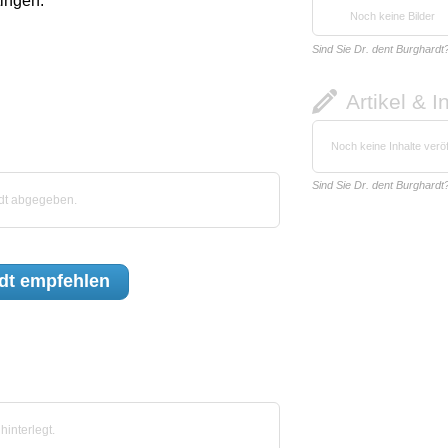
tingen.
Noch keine Bilder
Sind Sie Dr. dent Burghardt
Artikel & I
Noch keine Inhalte veröf
Sind Sie Dr. dent Burghardt
dt abgegeben.
dt
empfehlen
interlegt.