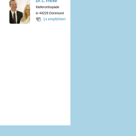
Dr. C. Fricke
Kieferorthopäde
in 44229 Dortmund
1x empfohlen