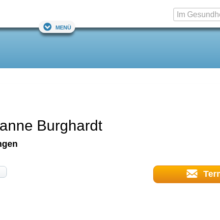
Menü
sanne Burghardt
ngen
Ter