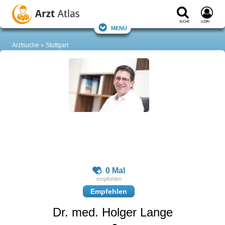
Suche
Login
Menü
Arztsuche
Stuttgart
0 Mal
Empfehlen
Dr. med. Holger Lange