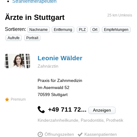
Strahlentherapeuten
Ärzte in Stuttgart
25 km Umkreis
Sortieren:
Nachname
Entfernung
PLZ
Ort
Empfehlungen
Aufrufe
Portrait
Leonie
Wälder
Zahnärztin
Praxis für Zahnmedizin
Im Asemwald 52
70599
Stuttgart
Premium
+49 711 72...
Anzeigen
Kinderzahnheilkunde, Parodontitis, Prothetik
Öffnungszeiten
Kassenpatienten