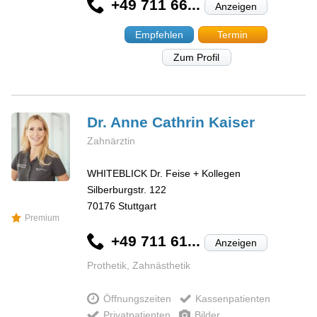
+49 711 66...
Anzeigen
Empfehlen
Termin
Zum Profil
Dr. Anne Cathrin
Kaiser
Zahnärztin
WHITEBLICK Dr. Feise + Kollegen
Silberburgstr. 122
70176
Stuttgart
Premium
+49 711 61...
Anzeigen
Prothetik, Zahnästhetik
Öffnungszeiten
Kassenpatienten
Privatpatienten
Bilder