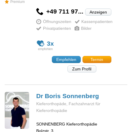
Premium
+49 711 97...
Anzeigen
Öffnungszeiten
Kassenpatienten
Privatpatienten
Bilder
3x
Empfehlen
Termin
Zum Profil
Dr Boris
Sonnenberg
Kieferorthopäde, Fachzahnarzt für
Kieferorthopädie
SONNENBERG Kieferorthopädie
Bolzstr. 3