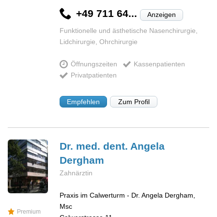
+49 711 64...
Anzeigen
Funktionelle und ästhetische Nasenchirurgie,
Lidchirurgie, Ohrchirurgie
Öffnungszeiten
Kassenpatienten
Privatpatienten
Empfehlen
Zum Profil
Dr. med. dent. Angela
Dergham
Zahnärztin
Praxis im Calwerturm - Dr. Angela Dergham,
Msc
Premium