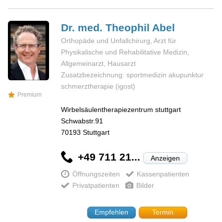
Dr. med. Theophil
Abel
Orthopäde und Unfallchirurg, Arzt für
Physikalische und Rehabilitative Medizin,
Allgemeinarzt, Hausarzt
Zusatzbezeichnung: sportmedizin akupunktur
schmerztherapie (igost)
Premium
Wirbelsäulentherapiezentrum stuttgart
Schwabstr.91
70193
Stuttgart
+49 711 21...
Anzeigen
Öffnungszeiten
Kassenpatienten
Privatpatienten
Bilder
Empfehlen
Termin