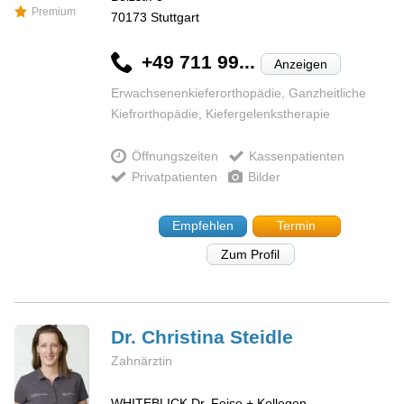
Premium
70173
Stuttgart
+49 711 99...
Anzeigen
Erwachsenenkieferorthopädie, Ganzheitliche
Kiefrorthopädie, Kiefergelenkstherapie
Öffnungszeiten
Kassenpatienten
Privatpatienten
Bilder
Empfehlen
Termin
Zum Profil
Dr. Christina
Steidle
Zahnärztin
WHITEBLICK Dr. Feise + Kollegen