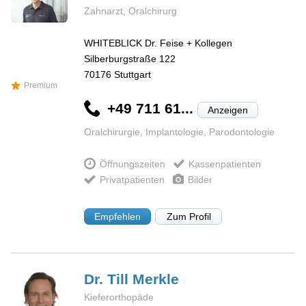
Zahnarzt, Oralchirurg
WHITEBLICK Dr. Feise + Kollegen
Silberburgstraße 122
70176
Stuttgart
Premium
+49 711 61...
Anzeigen
Oralchirurgie, Implantologie, Parodontologie
Öffnungszeiten
Kassenpatienten
Privatpatienten
Bilder
Empfehlen
Zum Profil
Dr. Till
Merkle
Kieferorthopäde