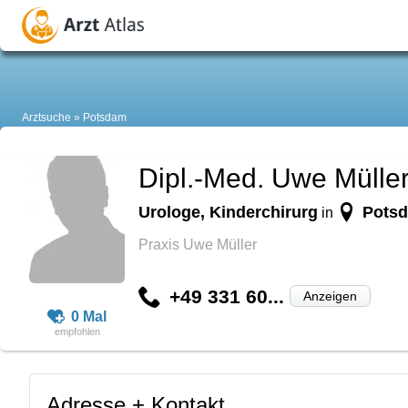
Arztsuche
Potsdam
Dipl.-Med. Uwe Mülle
Urologe, Kinderchirurg
Pots
in
Praxis Uwe Müller
+49 331 60...
Anzeigen
0 Mal
Adresse + Kontakt