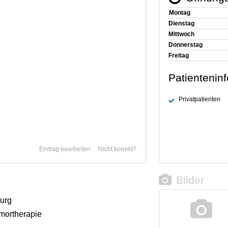
Montag
Dienstag
Mittwoch
Donnerstag
Freitag
Patientenin
Privatpatienten
Eintrag bearbeiten
Nicht korrekt?
Bilder
rurg
mortherapie