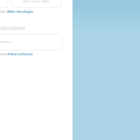
Noch keine Bilder
etzt
Bilder hinzufügen
nterviews
fentlicht
etzt
Artikel verfassen