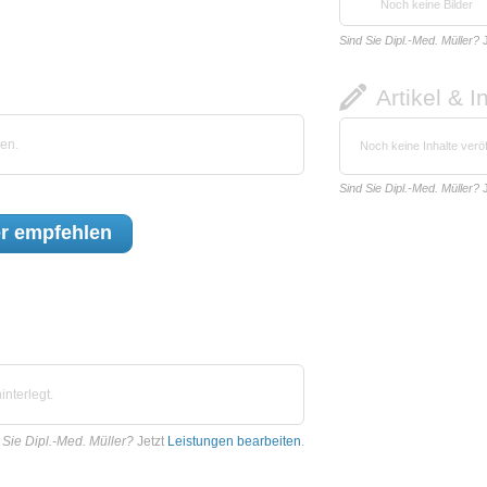
Noch keine Bilder
Sind Sie Dipl.-Med. Müller?
J
Artikel & I
en.
Noch keine Inhalte veröf
Sind Sie Dipl.-Med. Müller?
J
r
empfehlen
nterlegt.
 Sie Dipl.-Med. Müller?
Jetzt
Leistungen bearbeiten
.