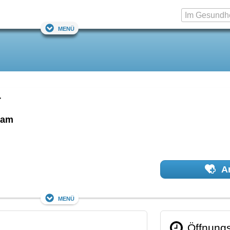
Menü
r
dam
Ar
Menü
Öffnungs