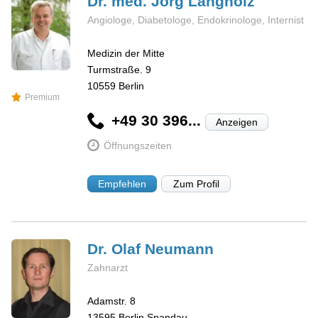
Dr. med. Jörg
Langholz
Angiologe, Diabetologe, Endokrinologe, Internist
Medizin der Mitte
Turmstraße. 9
10559
Berlin
Premium
+49 30 396...
Anzeigen
Öffnungszeiten
Empfehlen
Zum Profil
Dr. Olaf
Neumann
Zahnarzt
Adamstr. 8
13595
Berlin Spandau