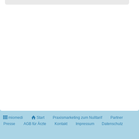
miomedi
Start
Praxismarketing zum Nulltarif
Partner
Presse
AGB für Ärzte
Kontakt
Impressum
Datenschutz