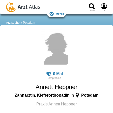
Suche
Login
Menü
Arztsuche
Potsdam
0 Mal
Annett Heppner
Zahnärztin, Kieferorthopädin
Potsdam
in
Praxis Annett Heppner