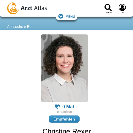
Suche
Login
Menü
Arztsuche
Berlin
0 Mal
Empfehlen
Christine Rexer