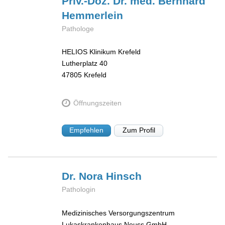
Priv.-Doz. Dr. med. Bernhard
Hemmerlein
Pathologe
HELIOS Klinikum Krefeld
Lutherplatz 40
47805
Krefeld
Öffnungszeiten
Empfehlen
Zum Profil
Dr. Nora
Hinsch
Pathologin
Medizinisches Versorgungszentrum
Lukaskrankenhaus Neuss GmbH