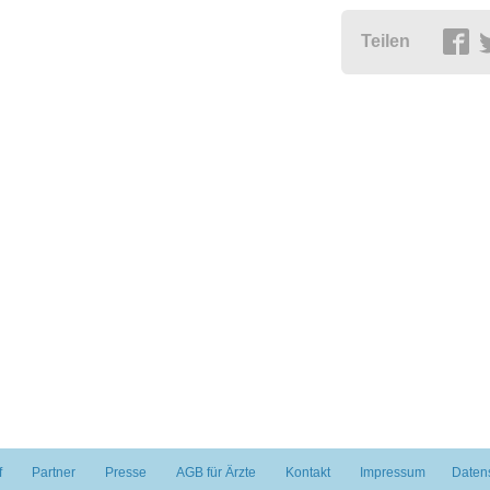
Teilen
f
Partner
Presse
AGB für Ärzte
Kontakt
Impressum
Daten