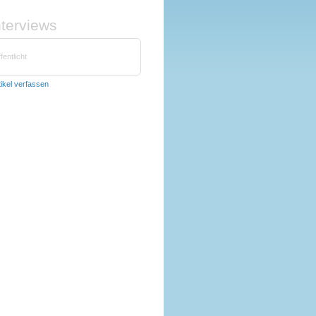
nterviews
fentlicht
tikel verfassen