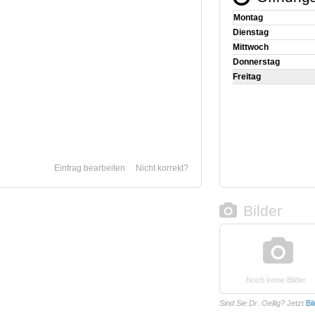
Montag
Dienstag
Mittwoch
Donnerstag
Freitag
Eintrag bearbeiten
Nicht korrekt?
Bilder
Noch keine Bilder
Sind Sie Dr. Oellig?
Jetzt
Bi