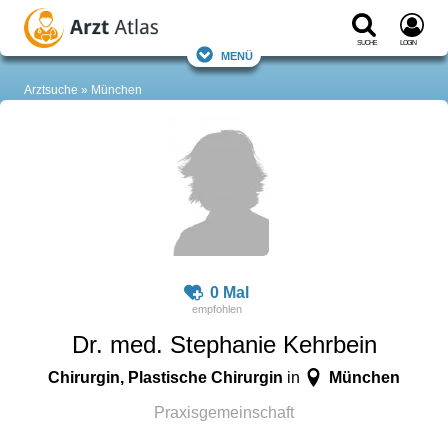
Suche
Login
Menü
Arztsuche
München
0 Mal
Dr. med. Stephanie Kehrbein
Chirurgin, Plastische Chirurgin
München
in
Praxisgemeinschaft