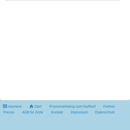
miomedi
Start
Praxismarketing zum Nulltarif
Partner
Presse
AGB für Ärzte
Kontakt
Impressum
Datenschutz