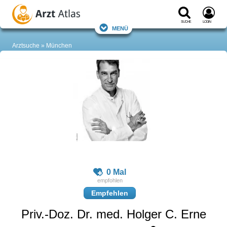
Suche
Login
Menü
Arztsuche
München
0 Mal
Empfehlen
Priv.-Doz. Dr. med. Holger C. Erne