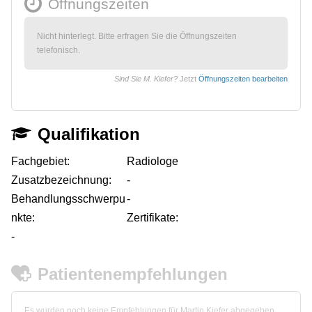
Öffnungszeiten
Nicht hinterlegt. Bitte erfragen Sie die Öffnungszeiten
telefonisch.
Sind Sie M. Kiefer?
Jetzt
Öffnungszeiten bearbeiten
Qualifikation
Fachgebiet:
Radiologe
Zusatzbezeichnung:
-
Behandlungsschwerpu
-
nkte:
Zertifikate:
-
Patientenempfehlungen
Es wurden noch keine Empfehlungen für Martin Kiefer abgegeben.