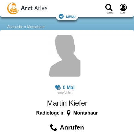
Suche
Login
Menü
Arztsuche
Montabaur
0 Mal
Martin Kiefer
Radiologe
Montabaur
in
Anrufen