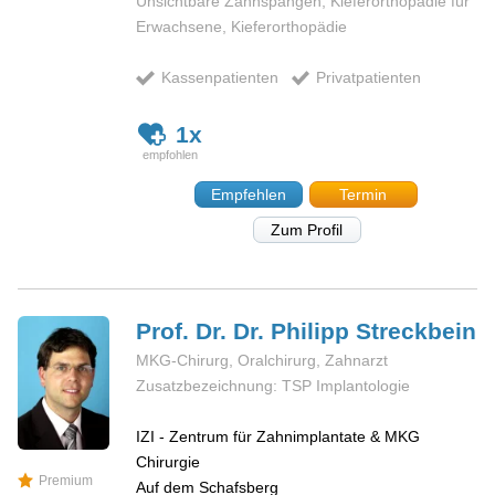
Unsichtbare Zahnspangen, Kieferorthopädie für
Erwachsene, Kieferorthopädie
Kassenpatienten
Privatpatienten
1x
Empfehlen
Termin
Zum Profil
Prof. Dr. Dr. Philipp
Streckbein
MKG-Chirurg, Oralchirurg, Zahnarzt
Zusatzbezeichnung: TSP Implantologie
IZI - Zentrum für Zahnimplantate & MKG
Chirurgie
Premium
Auf dem Schafsberg