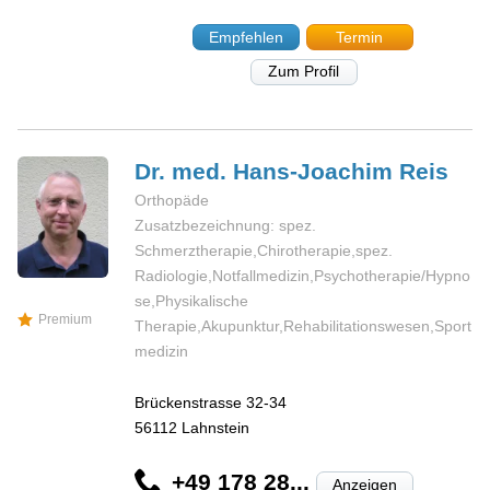
Empfehlen
Termin
Zum Profil
Dr. med. Hans-Joachim
Reis
Orthopäde
Zusatzbezeichnung: spez.
Schmerztherapie,Chirotherapie,spez.
Radiologie,Notfallmedizin,Psychotherapie/Hypno
se,Physikalische
Premium
Therapie,Akupunktur,Rehabilitationswesen,Sport
medizin
Brückenstrasse 32-34
56112
Lahnstein
+49 178 28...
Anzeigen