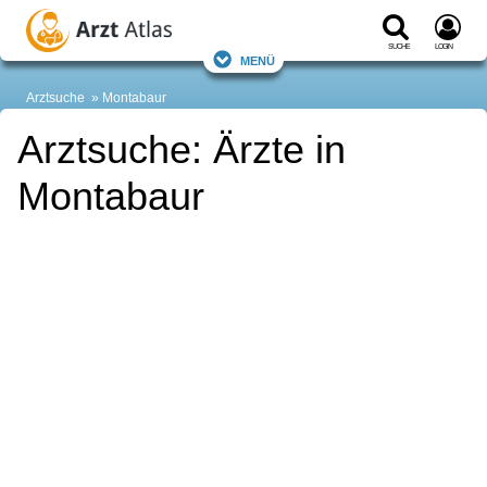
Suche
Login
Menü
Arztsuche
Montabaur
Arztsuche: Ärzte in
Montabaur