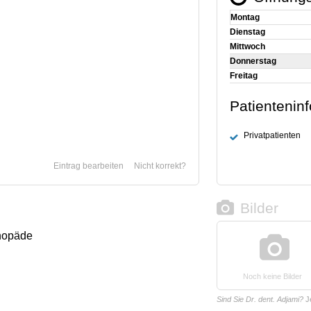
Montag
Dienstag
Mittwoch
Donnerstag
Freitag
Patientenin
Privatpatienten
Eintrag bearbeiten
Nicht korrekt?
Bilder
thopäde
Noch keine Bilder
Sind Sie Dr. dent. Adjami?
J