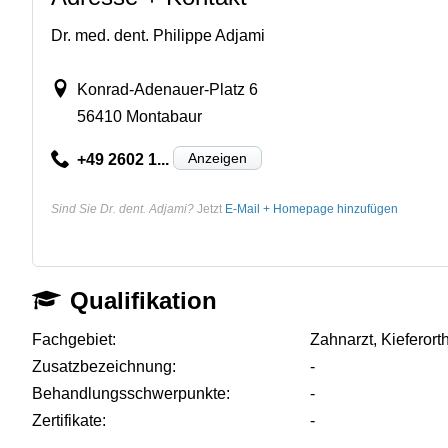
Dr. med. dent. Philippe Adjami
Konrad-Adenauer-Platz 6
56410 Montabaur
Anzeigen
+49 2602 1...
Sind Sie Dr. dent. Adjami?
Jetzt
E-Mail + Homepage hinzufügen
Qualifikation
Fachgebiet:
Zahnarzt, Kieferor
Zusatzbezeichnung:
-
Behandlungsschwerpunkte:
-
Zertifikate:
-