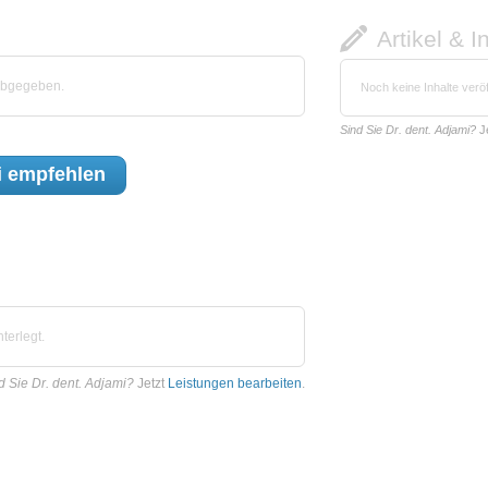
Artikel & I
 abgegeben.
Noch keine Inhalte veröf
Sind Sie Dr. dent. Adjami?
J
i
empfehlen
terlegt.
d Sie Dr. dent. Adjami?
Jetzt
Leistungen bearbeiten
.