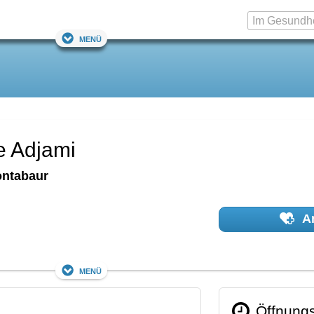
Menü
pe Adjami
ntabaur
Ar
Menü
Öffnungs