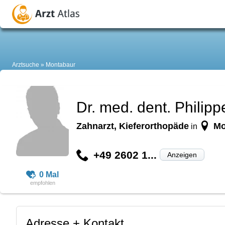
Arztsuche
Montabaur
Dr. med. dent. Philip
Zahnarzt, Kieferorthopäde
Mo
in
+49 2602 1...
Anzeigen
0 Mal
Adresse + Kontakt