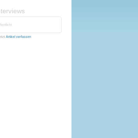
nterviews
fentlicht
etzt
Artikel verfassen