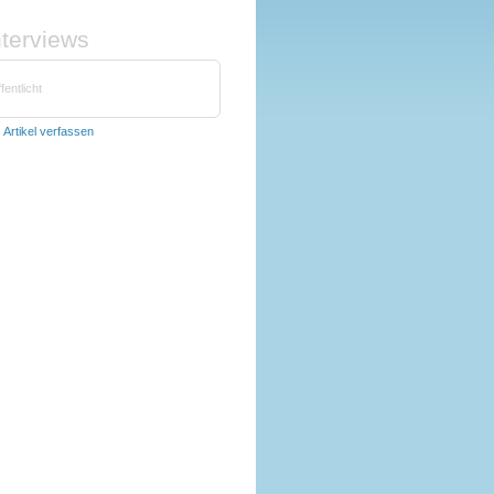
nterviews
fentlicht
t
Artikel verfassen