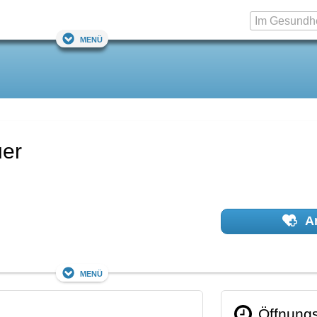
Menü
uer
Ar
Menü
Öffnungs