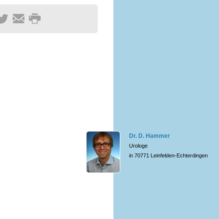
Dr. D. Hammer
Urologe
in 70771 Leinfelden-Echterdingen