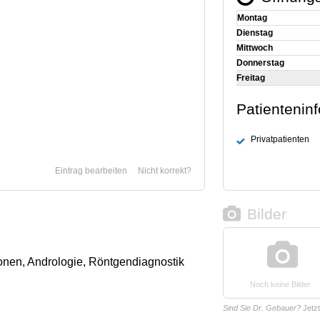
Montag
Dienstag
Mittwoch
Donnerstag
Freitag
Patientenin
Privatpatienten
Eintrag bearbeiten
Nicht korrekt?
Bilder
nen, Andrologie, Röntgendiagnostik
Noch keine Bilder
Sind Sie Dr. Gebauer?
Jetz