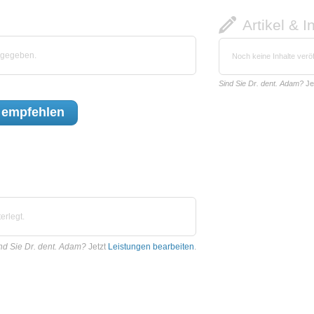
Artikel & I
bgegeben.
Noch keine Inhalte veröf
Sind Sie Dr. dent. Adam?
Je
empfehlen
erlegt.
nd Sie Dr. dent. Adam?
Jetzt
Leistungen bearbeiten
.