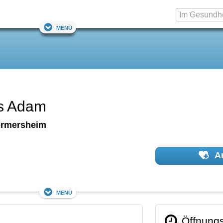
Menü
as Adam
rmersheim
Ar
Menü
Öffnungs