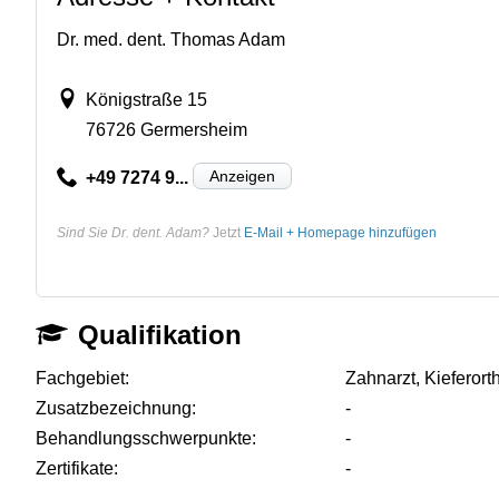
Dr. med. dent. Thomas Adam
Königstraße 15
76726 Germersheim
Anzeigen
+49 7274 9...
Sind Sie Dr. dent. Adam?
Jetzt
E-Mail + Homepage hinzufügen
Qualifikation
Fachgebiet:
Zahnarzt, Kieferor
Zusatzbezeichnung:
-
Behandlungsschwerpunkte:
-
Zertifikate:
-