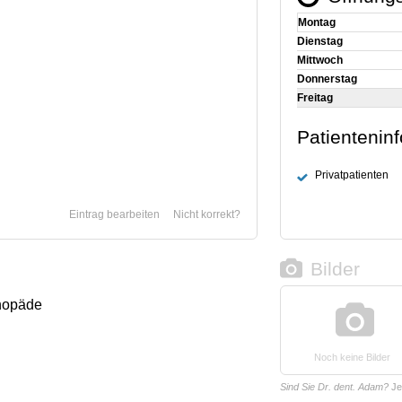
Montag
Dienstag
Mittwoch
Donnerstag
Freitag
Patientenin
Privatpatienten
Eintrag bearbeiten
Nicht korrekt?
Bilder
thopäde
Noch keine Bilder
Sind Sie Dr. dent. Adam?
Je