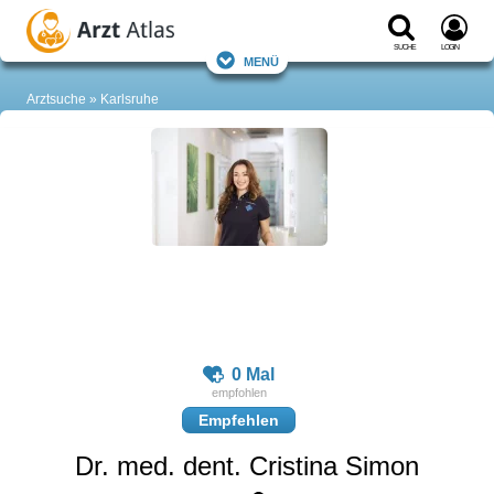
Suche
Login
Menü
Arztsuche
Karlsruhe
0 Mal
Empfehlen
Dr. med. dent. Cristina Simon