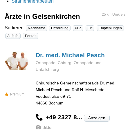
Strahlentherapeuten
Ärzte in Gelsenkirchen
25 km Umkreis
Sortieren:
Nachname
Entfernung
PLZ
Ort
Empfehlungen
Aufrufe
Portrait
Dr. med. Michael
Pesch
Orthopäde, Chirurg, Orthopäde und
Unfallchirurg
Chirurgische Gemeinschaftspraxis Dr. med.
Michael Pesch und Ralf H. Meschede
Premium
Voedestraße 69-71
44866
Bochum
+49 2327 8...
Anzeigen
Bilder