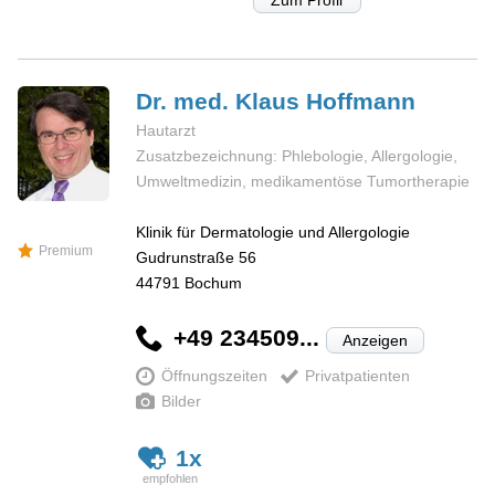
Dr. med. Klaus
Hoffmann
Hautarzt
Zusatzbezeichnung: Phlebologie, Allergologie,
Umweltmedizin, medikamentöse Tumortherapie
Klinik für Dermatologie und Allergologie
Premium
Gudrunstraße 56
44791
Bochum
+49 234509...
Anzeigen
Öffnungszeiten
Privatpatienten
Bilder
1x