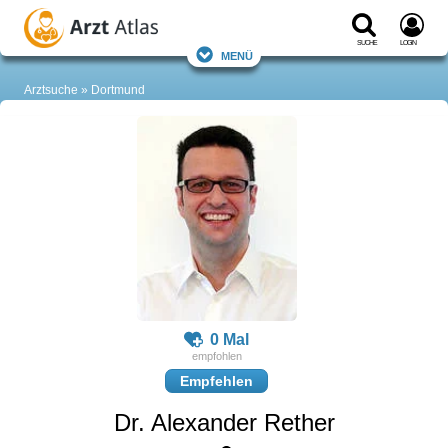
Suche
Login
Menü
Arztsuche
Dortmund
0 Mal
Empfehlen
Dr. Alexander Rether