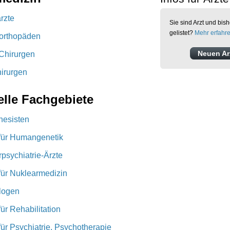
rzte
Sie sind Arzt und bish
gelistet?
Mehr erfahr
rorthopäden
Neuen Arz
hirurgen
hirurgen
elle Fachgebiete
hesisten
 für Humangenetik
psychiatrie-Ärzte
für Nuklearmedizin
logen
für Rehabilitation
für Psychiatrie, Psychotherapie