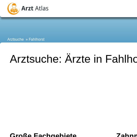
Arztsuche
Fahlhorst
Arztsuche: Ärzte in Fahlho
Große Fachgebiete
Zahnm