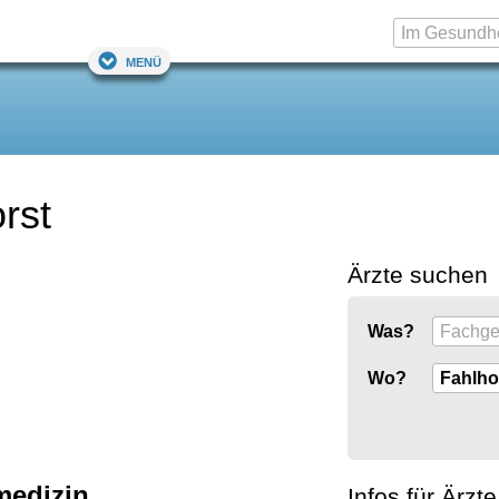
Menü
rst
Ärzte suchen
Was?
Wo?
edizin
Infos für Ärzte