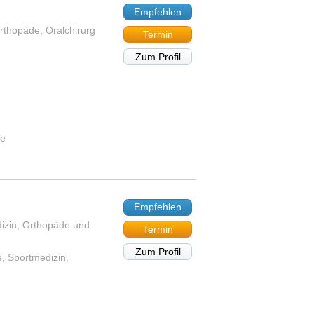
Empfehlen
rthopäde, Oralchirurg
Termin
Zum Profil
te
Empfehlen
edizin, Orthopäde und
Termin
Zum Profil
e, Sportmedizin,