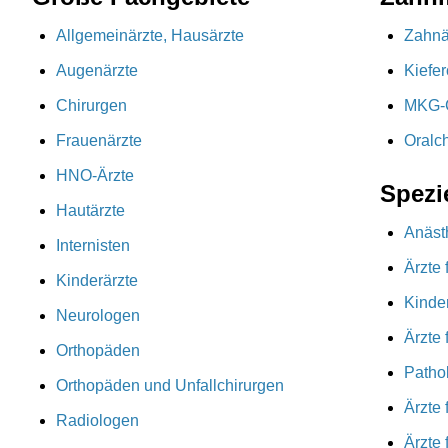
Allgemeinärzte, Hausärzte
Zahnä
Augenärzte
Kiefe
Chirurgen
MKG-C
Frauenärzte
Oralc
HNO-Ärzte
Spezi
Hautärzte
Anäst
Internisten
Ärzte
Kinderärzte
Kinder
Neurologen
Ärzte 
Orthopäden
Patho
Orthopäden und Unfallchirurgen
Ärzte 
Radiologen
Ärzte 