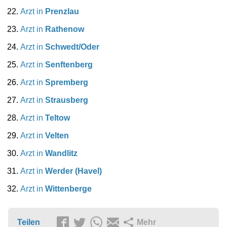
Arzt in
Prenzlau
Arzt in
Rathenow
Arzt in
Schwedt/Oder
Arzt in
Senftenberg
Arzt in
Spremberg
Arzt in
Strausberg
Arzt in
Teltow
Arzt in
Velten
Arzt in
Wandlitz
Arzt in
Werder (Havel)
Arzt in
Wittenberge
Teilen
Mehr