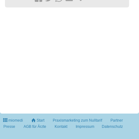
miomedi
Start
Praxismarketing zum Nulltarif
Partner
Presse
AGB für Ärzte
Kontakt
Impressum
Datenschutz