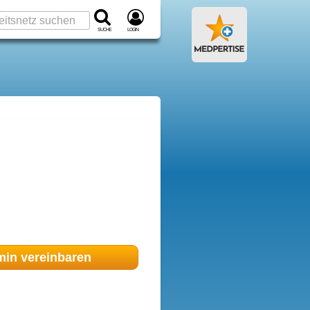
Suche
Login
min
vereinbaren