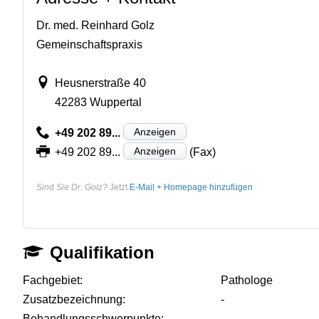
Dr. med. Reinhard Golz
Gemeinschaftspraxis
Heusnerstraße 40
42283 Wuppertal
Anzeigen
+49 202 89...
Anzeigen
+49 202 89...
(Fax)
Sind Sie Dr. Golz?
Jetzt
E-Mail + Homepage hinzufügen
Qualifikation
Fachgebiet:
Pathologe
Zusatzbezeichnung:
-
Behandlungsschwerpunkte:
-