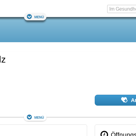
Menü
lz
Ar
Menü
Öffnungs