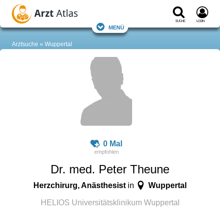
Suche
Login
Menü
Arztsuche
Wuppertal
0 Mal
Dr. med. Peter Theune
Herzchirurg, Anästhesist
Wuppertal
in
HELIOS Universitätsklinikum Wuppertal