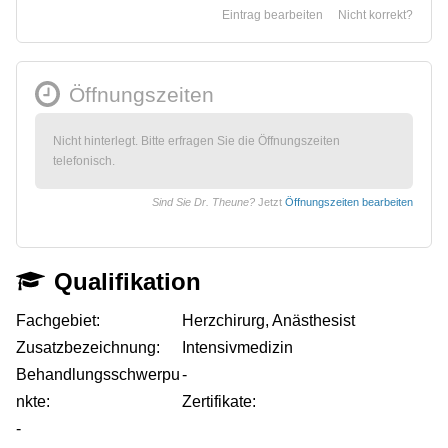
Eintrag bearbeiten
Nicht korrekt?
Öffnungszeiten
Nicht hinterlegt. Bitte erfragen Sie die Öffnungszeiten
telefonisch.
Sind Sie Dr. Theune?
Jetzt
Öffnungszeiten bearbeiten
Qualifikation
Fachgebiet:
Herzchirurg, Anästhesist
Zusatzbezeichnung:
Intensivmedizin
Behandlungsschwerpu
-
nkte:
Zertifikate:
-