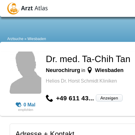
Arztsuche
Wiesbaden
Dr. med. Ta-Chih Tan
Neurochirurg
Wiesbaden
in
Helios Dr. Horst Schmidt Kliniken
+49 611 43...
Anzeigen
0 Mal
Adresse + Kontakt