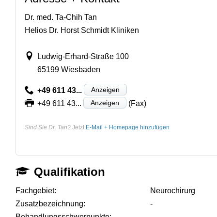
Dr. med. Ta-Chih Tan
Helios Dr. Horst Schmidt Kliniken
Ludwig-Erhard-Straße 100
65199 Wiesbaden
Anzeigen
+49 611 43...
Anzeigen
+49 611 43...
(Fax)
Sind Sie Dr. Tan?
Jetzt
E-Mail + Homepage hinzufügen
Qualifikation
Fachgebiet:
Neurochirurg
Zusatzbezeichnung:
-
Behandlungsschwerpunkte:
-