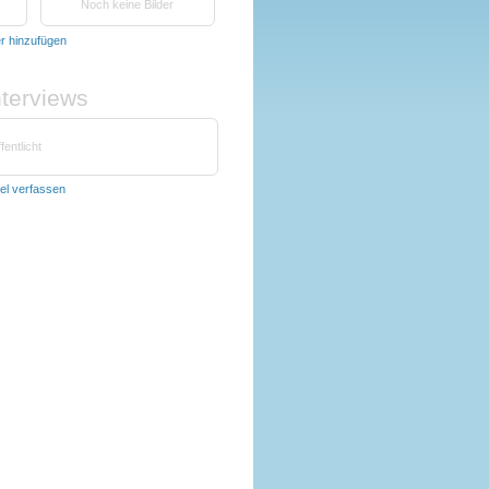
Noch keine Bilder
er hinzufügen
nterviews
fentlicht
kel verfassen