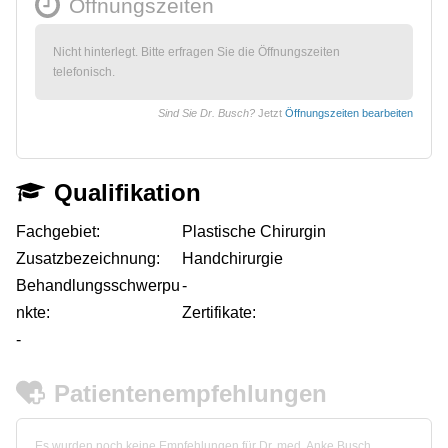
Öffnungszeiten
Nicht hinterlegt. Bitte erfragen Sie die Öffnungszeiten
telefonisch.
Sind Sie Dr. Busch?
Jetzt
Öffnungszeiten bearbeiten
Qualifikation
Fachgebiet:
Plastische Chirurgin
Zusatzbezeichnung:
Handchirurgie
Behandlungsschwerpu
-
nkte:
Zertifikate:
-
Patientenempfehlungen
Es wurden noch keine Empfehlungen für Dr. med. Anke Busch