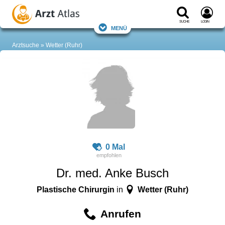
Suche
Login
Menü
Arztsuche
Wetter (Ruhr)
0 Mal
Dr. med. Anke Busch
Plastische Chirurgin
Wetter (Ruhr)
in
Anrufen