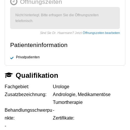
Öffnungszeiten
Nicht hinterlegt. Bitte erfragen Sie die Öffnungszeiten
telefonisch.
Sind Sie Dr. Haarmann?
Jetzt
Öffnungszeiten bearbeiten
Patienteninformation
Privatpatienten
Qualifikation
Fachgebiet:
Urologe
Zusatzbezeichnung:
Andrologie, Medikamentöse
Tumortherapie
Behandlungsschwerpu
-
nkte:
Zertifikate:
-