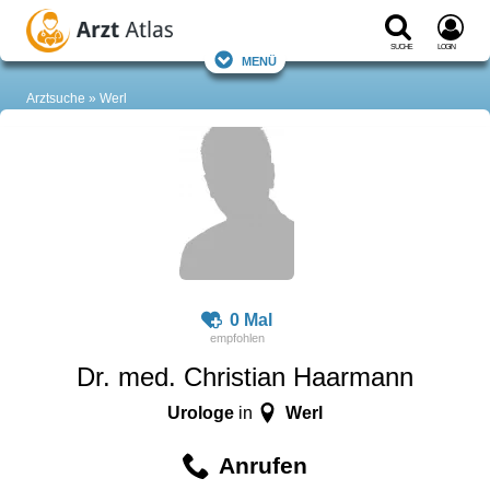
Suche
Login
Menü
Arztsuche
Werl
0 Mal
Dr. med. Christian Haarmann
Urologe
Werl
in
Anrufen