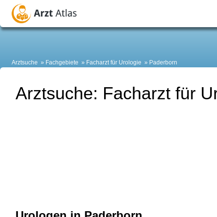
Arztsuche
Fachgebiete
Facharzt für Urologie
Paderborn
Arztsuche: Facharzt für U
Urologen in Paderborn