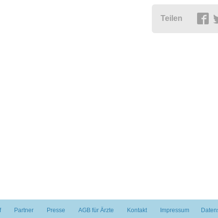
Teilen
f
Partner
Presse
AGB für Ärzte
Kontakt
Impressum
Daten