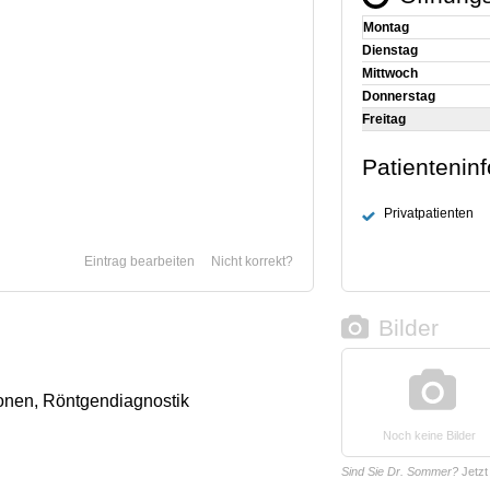
Montag
Dienstag
Mittwoch
Donnerstag
Freitag
Patientenin
Privatpatienten
Eintrag bearbeiten
Nicht korrekt?
Bilder
onen, Röntgendiagnostik
Noch keine Bilder
Sind Sie Dr. Sommer?
Jetz