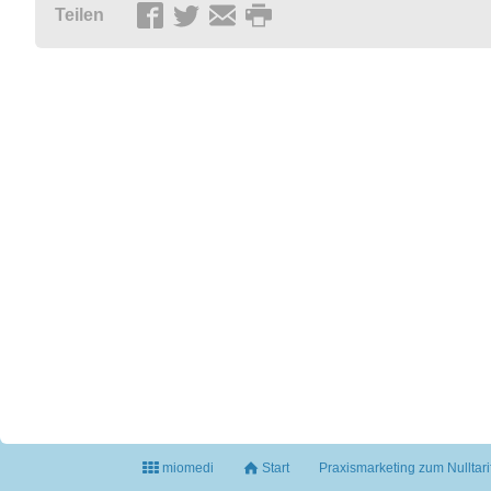
Teilen
miomedi
Start
Praxismarketing zum Nulltari