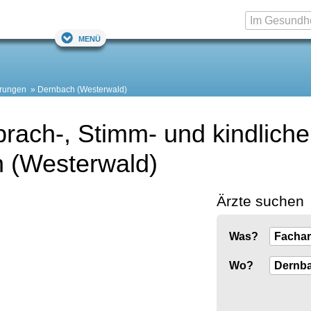
Menü
örungen
Dernbach (Westerwald)
prach-, Stimm- und kindliche
h (Westerwald)
Ärzte suchen
Was?
Wo?