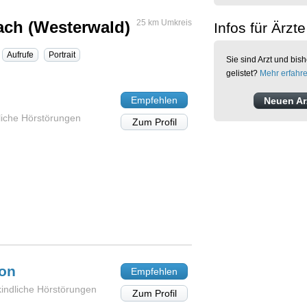
ach (Westerwald)
25 km Umkreis
Infos für Ärzte
Aufrufe
Portrait
Sie sind Arzt und bish
gelistet?
Mehr erfahr
Empfehlen
Neuen Arz
dliche Hörstörungen
Zum Profil
lon
Empfehlen
kindliche Hörstörungen
Zum Profil