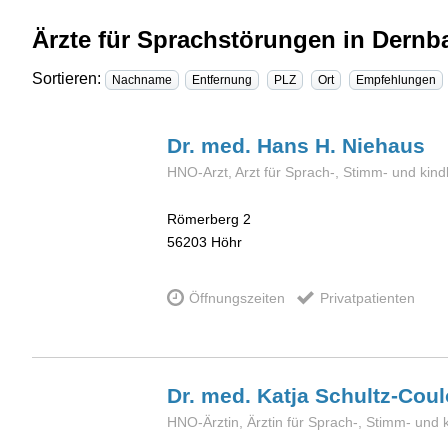
Ärzte für Sprachstörungen in Dernb
Sortieren:
Nachname
Entfernung
PLZ
Ort
Empfehlungen
Dr. med. Hans H.
Niehaus
HNO-Arzt, Arzt für Sprach-, Stimm- und kin
Römerberg 2
56203
Höhr
Öffnungszeiten
Privatpatienten
Dr. med. Katja
Schultz-Cou
HNO-Ärztin, Ärztin für Sprach-, Stimm- und 