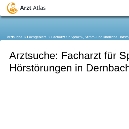
Arztsuche
Fachgebiete
Facharzt für Sprach-, Stimm- und kindliche Hörst
Arztsuche: Facharzt für S
Hörstörungen in Dernbac