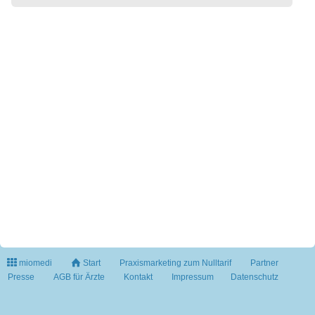
miomedi
Start
Praxismarketing zum Nulltarif
Partner
Presse
AGB für Ärzte
Kontakt
Impressum
Datenschutz