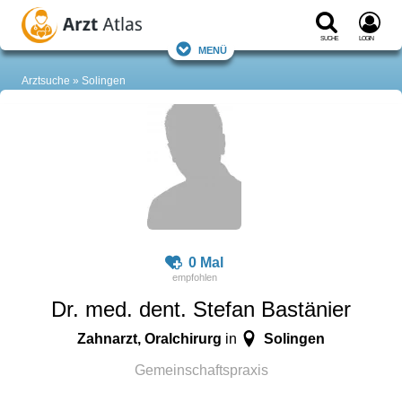
Suche
Login
Menü
Arztsuche
Solingen
0 Mal
Dr. med. dent. Stefan Bastänier
Zahnarzt, Oralchirurg
Solingen
in
Gemeinschaftspraxis