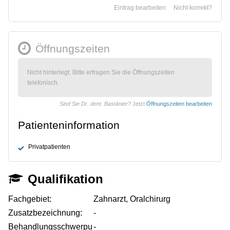
Eintrag bearbeiten
Nicht korrekt?
Öffnungszeiten
Nicht hinterlegt. Bitte erfragen Sie die Öffnungszeiten
telefonisch.
Sind Sie Dr. dent. Bastänier?
Jetzt
Öffnungszeiten bearbeiten
Patienteninformation
Privatpatienten
Qualifikation
Fachgebiet:
Zahnarzt, Oralchirurg
Zusatzbezeichnung:
-
Behandlungsschwerpu
-