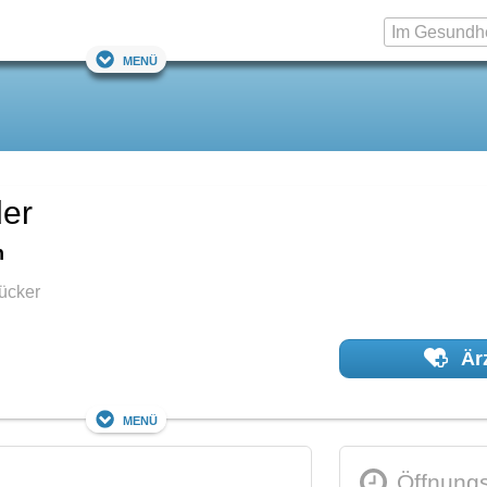
Menü
der
n
ücker
Ärz
Menü
Öffnungs