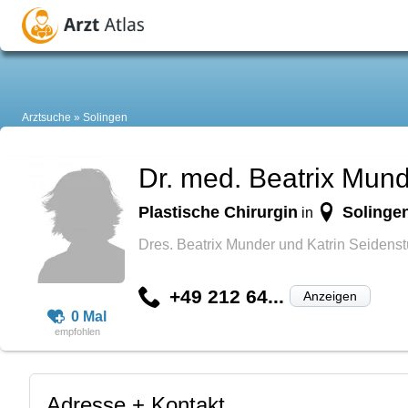
Arztsuche
Solingen
Dr. med. Beatrix Mun
Plastische Chirurgin
Solinge
in
Dres. Beatrix Munder und Katrin Seidenst
+49 212 64...
Anzeigen
0 Mal
Adresse + Kontakt