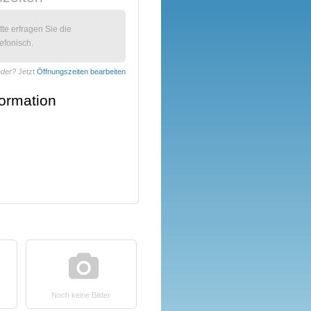
itte erfragen Sie die
efonisch.
nder?
Jetzt
Öffnungszeiten bearbeiten
formation
Noch keine Bilder