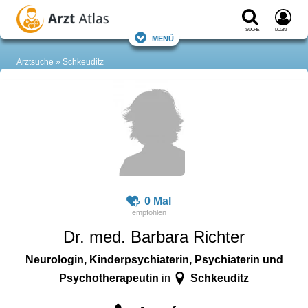
Suche
Login
Menü
Arztsuche
Schkeuditz
0 Mal
Dr. med. Barbara Richter
Neurologin, Kinderpsychiaterin, Psychiaterin und
Psychotherapeutin
Schkeuditz
in