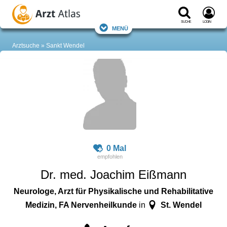
Suche
Login
Menü
Arztsuche
Sankt Wendel
0 Mal
Dr. med. Joachim Eißmann
Neurologe, Arzt für Physikalische und Rehabilitative
Medizin, FA Nervenheilkunde
St. Wendel
in