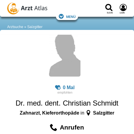
Suche
Login
Menü
Arztsuche
Salzgitter
0 Mal
Dr. med. dent. Christian Schmidt
Zahnarzt, Kieferorthopäde
Salzgitter
in
Anrufen