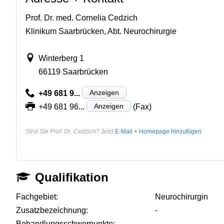
Prof. Dr. med. Cornelia Cedzich
Klinikum Saarbrücken, Abt. Neurochirurgie
Winterberg 1
66119 Saarbrücken
Anzeigen
+49 681 9...
Anzeigen
+49 681 96...
(Fax)
Sind Sie Prof. Dr. Cedzich?
Jetzt
E-Mail + Homepage hinzufügen
Qualifikation
Fachgebiet:
Neurochirurgin
Zusatzbezeichnung:
-
Behandlungsschwerpunkte:
-