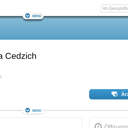
Menü
ia Cedzich
e
Ärz
Menü
Öffnungs