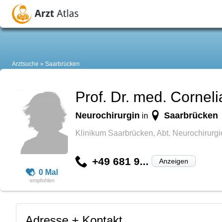
Arztsuche
Saarbrücken
Prof. Dr. med. Cornel
Neurochirurgin
Saarbrücken
in
Klinikum Saarbrücken, Abt. Neurochirurgi
+49 681 9...
Anzeigen
0 Mal
Adresse + Kontakt