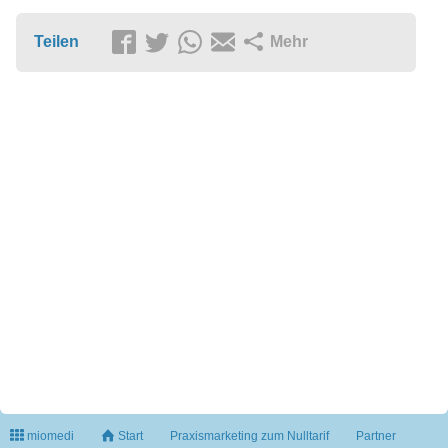
Teilen
Mehr
miomedi
Start
Praxismarketing zum Nulltarif
Partner