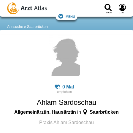
Suche
Login
Menü
Arztsuche
Saarbrücken
0 Mal
Ahlam Sardoschau
Allgemeinärztin, Hausärztin
Saarbrücken
in
Praxis Ahlam Sardoschau