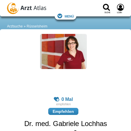
Suche
Login
Menü
Arztsuche
Rüsselsheim
0 Mal
Empfehlen
Dr. med. Gabriele Lochhas