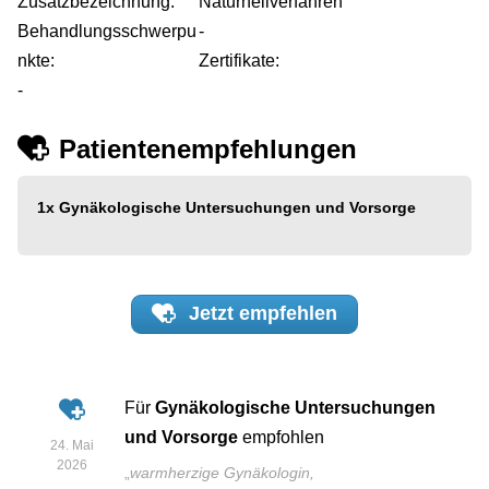
Zusatzbezeichnung:
Naturheilverfahren
Behandlungsschwerpu
-
nkte:
Zertifikate:
-
Patientenempfehlungen
1x
Gynäkologische Untersuchungen und Vorsorge
Jetzt
empfehlen
Für
Gynäkologische Untersuchungen
und Vorsorge
empfohlen
24. Mai
2026
„
warmherzige Gynäkologin,