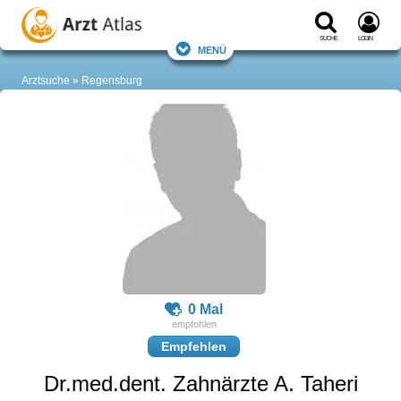
Suche
Login
Menü
Arztsuche
Regensburg
0 Mal
Empfehlen
Dr.med.dent. Zahnärzte A. Taheri