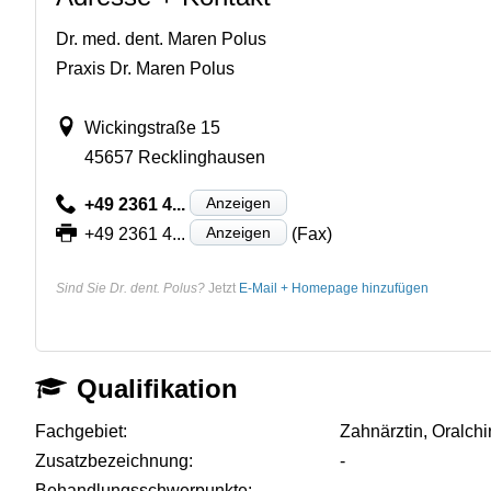
Dr. med. dent. Maren Polus
Praxis Dr. Maren Polus
Wickingstraße 15
45657 Recklinghausen
Anzeigen
+49 2361 4...
Anzeigen
+49 2361 4...
(Fax)
Sind Sie Dr. dent. Polus?
Jetzt
E-Mail + Homepage hinzufügen
Qualifikation
Fachgebiet:
Zahnärztin, Oralchi
Zusatzbezeichnung:
-
Behandlungsschwerpunkte:
-