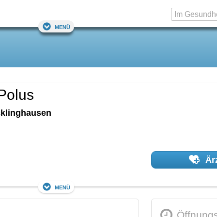
Menü
Polus
klinghausen
Ärz
Menü
Öffnungs