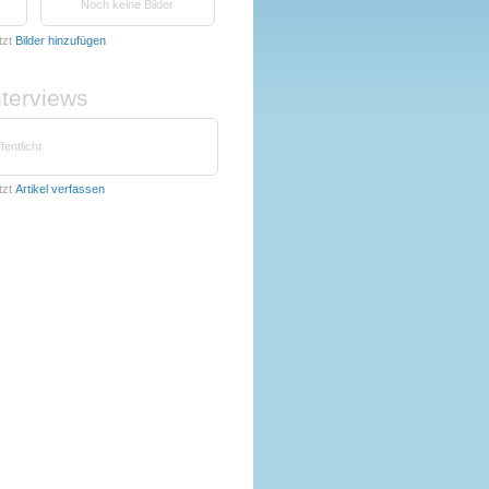
Noch keine Bilder
tzt
Bilder hinzufügen
nterviews
fentlicht
tzt
Artikel verfassen