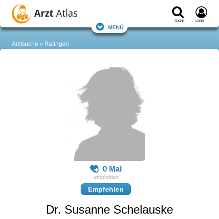
Suche
Login
Menü
Arztsuche
Ratingen
0 Mal
Empfehlen
Dr. Susanne Schelauske