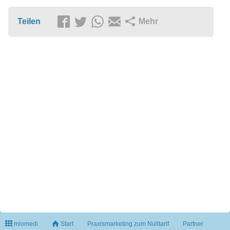
Teilen
Mehr
miomedi
Start
Praxismarketing zum Nulltarif
Partner