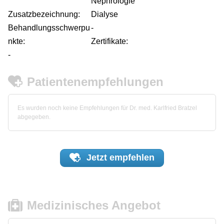
Nephrologie
Zusatzbezeichnung:
Dialyse
Behandlungsschwerpu
-
nkte:
Zertifikate:
-
Patientenempfehlungen
Es wurden noch keine Empfehlungen für Dr. med. Karlfried Bratzel
abgegeben.
Jetzt
empfehlen
Medizinisches Angebot