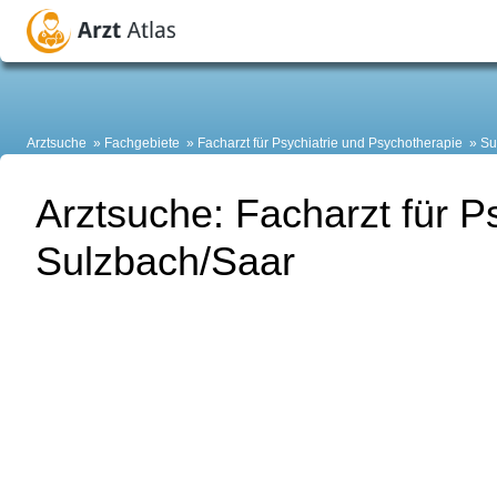
Arztsuche
Fachgebiete
Facharzt für Psychiatrie und Psychotherapie
Su
Arztsuche: Facharzt für P
Sulzbach/Saar