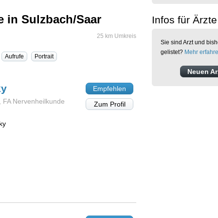
e in Sulzbach/Saar
Infos für Ärzte
25 km Umkreis
Sie sind Arzt und bish
gelistet?
Mehr erfahr
Aufrufe
Portrait
Neuen Arz
ky
Empfehlen
, FA Nervenheilkunde
Zum Profil
ky