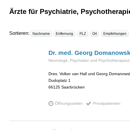
Ärzte für Psychiatrie, Psychotherapi
Sortieren:
Nachname
Entfernung
PLZ
Ort
Empfehlungen
Dr. med. Georg
Domanows
Neurologe, Psychiater und Psychotherapeut
Dres. Volker van Hall und Georg Domanows
Dudoplatz 1
66125
Saarbrücken
Öffnungszeiten
Privatpatienten