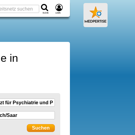
Suche
Login
e in