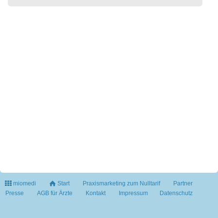
miomedi
Start
Praxismarketing zum Nulltarif
Partner
Presse
AGB für Ärzte
Kontakt
Impressum
Datenschutz